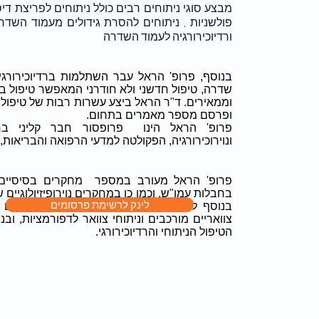
מבצע סוגי ניתוחים רבים כולל ניתוחים לפריצת די
פולשניות , ניתוחים להסרת גידולים מעמוד השד
ורדיוכירורגיה לעמוד השדרה
בנוסף, פרופ' הראל עבר השתלמות ברדיוכירורגיה
שדרה, טיפול חדשני ולא חודרני המאפשר טיפול בג
וממאירים. ד"ר הראל ביצע עשרות רבות של טיפולים
ופרסם מספר מאמרים בתחום.
פרופ' הראל הינו פרופסור חבר קליני בחוכ
ונוירוכירורגיה, הפקולטה למדעי הרפואה והבריאות, א
פרופ' הראל מעורב במספר מחקרים בסיסיים 
בחבלות עמו"ש, וכמו כן במחקרים נוירופיזיולוגיים
לינק לרשימת פרסומים
בנוסף להיותו החוקר הראשי במחקרים קליניים ב
צוואריים מורכבים וניתוחי צוואר לדפורמציות, ובנ
הטיפול הניתוחי והרדיוכירורגי.