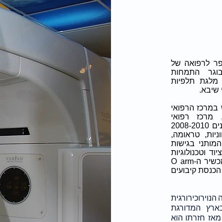
פר לרפואה של
 בשנת 2000, הינו בוגר התמחות
 מלגת תלפיות
 שיבא.
במרכז הרפואי
ארה"ב, מרכז רפואי
מהמובילים בארה"ב ובעולם הרפואי. במהלך השנים 2008-2010
ניות, טראומה,
המותני בגישות
ד וטכנולוגיות
חדישות. לאחרונה החל פרופ' הראל לנתח עם מכשיר ה-O arm
מאפשר הכנסת קיבועים
הנוירוכירורגית
ארץ המדורגת
מאז חזרתו הוא